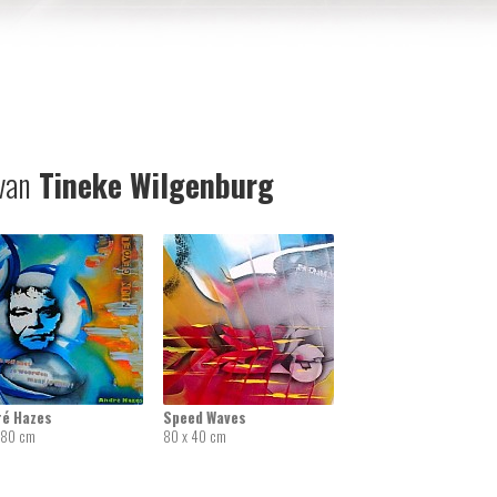
van
Tineke Wilgenburg
ré Hazes
Speed Waves
 80 cm
80 x 40 cm