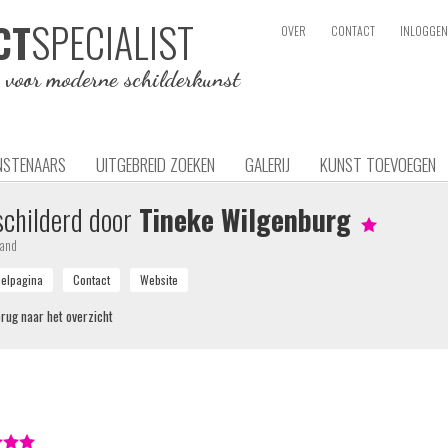
SPECIALIST
CT
OVER
CONTACT
INLOGGEN
e voor moderne schilderkunst
NSTENAARS
UITGEBREID ZOEKEN
GALERIJ
KUNST TOEVOEGEN
childerd door
Tineke Wilgenburg
land
rug naar het overzicht