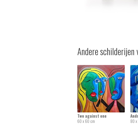
Andere schilderijen 
Two against one
And
60 x 60 cm
80 x